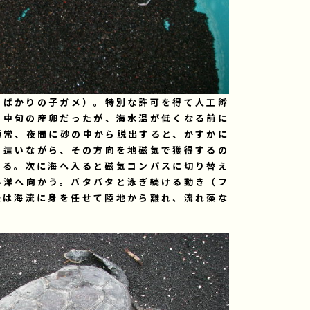
たばかりの子ガメ）。特別な許可を得て人工孵
月中旬の産卵だったが、海水温が低くなる前に
通常、夜間に砂の中から脱出すると、かすかに
を這いながら、その方向を地磁気で獲得するの
ある。次に海へ入ると磁気コンパスに切り替え
外洋へ向かう。バタバタと泳ぎ続ける動き（フ
後は海流に身を任せて陸地から離れ、流れ藻な
る