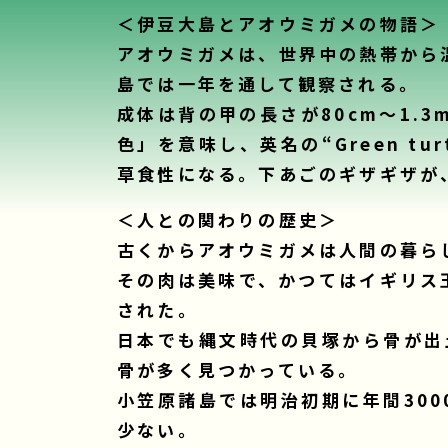
＜伊豆大島とアオウミガメの物語＞
アオウミガメは、世界中の熱帯から
島では一年を通して観察される。
成体は背の甲の長さが80cm〜1
色」を意味し、英名の“Green 
草食性になる。下あごのギザギザが
＜人との関わりの歴史＞
古くからアオウミガメは人間の暮ら
その肉は美味で、かつてはイギリス
された。
日本でも縄文時代の貝塚から骨が出
骨が多く見つかっている。
小笠原諸島では明治初期に年間30
少ない。