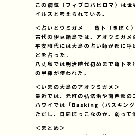
この病気（フィブロパピロマ）は世
イルスと考えられている。
＜占いとウミガメ ― 亀卜（きぼく
古代の伊豆諸島では、アオウミガメ
平安時代には大島の占い師が都に呼
どを占った。
八丈島では明治時代初めまで亀卜を
の甲羅が使われた。
＜いまの大島のアオウミガメ＞
最近では、元町の弘法浜や南西部の
ハワイでは「Basking（バスキ
ただし、日向ぼっこなのか、弱って
＜まとめ＞