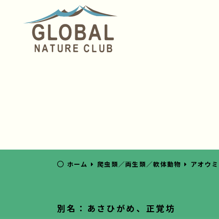
ホーム
爬虫類／両生類／軟体動物
アオウミ
別名：あさひがめ、正覚坊