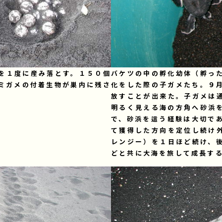
を１度に産み落とす。１５０個
バケツの中の孵化幼体（孵っ
ミガメの付着生物が巣内に残さ
化をした際の子ガメたち。９
放すことが出来た。子ガメは
明るく見える海の方角へ砂浜
で、砂浜を這う経験は大切で
て獲得した方向を定位し続け
レンジー）を１日ほど続け、
どと共に大海を旅して成長す