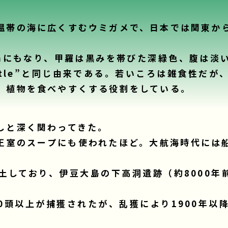
温帯の海に広くすむウミガメで、日本では関東か
.3mにもなり、甲羅は黒みを帯びた深緑色、腹は淡
turtle”と同じ由来である。若いころは雑食性だ
、植物を食べやすくする役割をしている。
しと深く関わってきた。
王室のスープにも使われたほど。大航海時代には
土しており、伊豆大島の下高洞遺跡（約8000年前
00頭以上が捕獲されたが、乱獲により1900年以