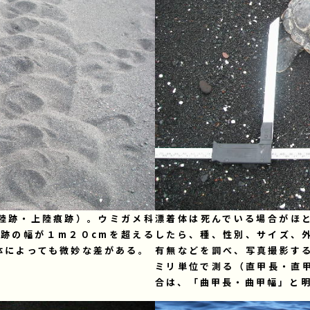
陸跡・上陸痕跡）。ウミガメ科
漂着体は死んでいる場合がほ
跡の幅が１m２０cmを超える
したら、種、性別、サイズ、
体によっても微妙な差がある。
有無などを調べ、写真撮影す
ミリ単位で測る（直甲長・直
合は、「曲甲長・曲甲幅」と