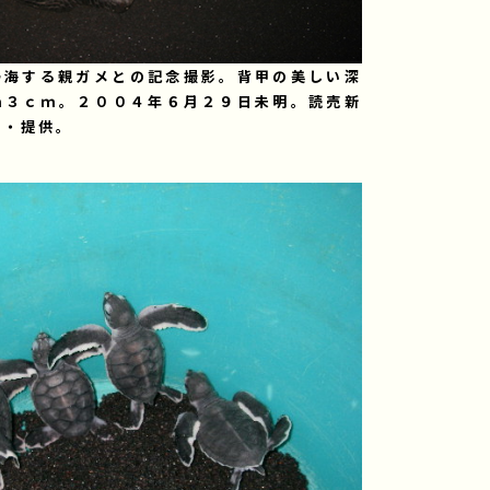
帰海する親ガメとの記念撮影。背甲の美しい深
ｍ３ｃｍ。２００４年６月２９日未明。読売新
影・提供。