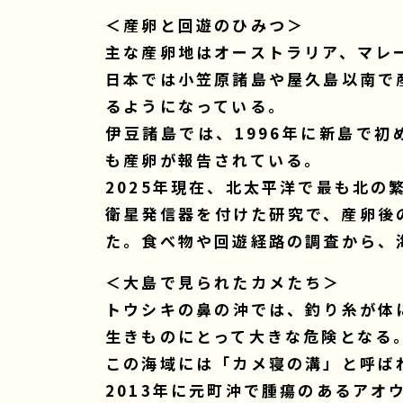
＜産卵と回遊のひみつ＞
主な産卵地はオーストラリア、マレ
日本では小笠原諸島や屋久島以南で
るようになっている。
伊豆諸島では、1996年に新島で
も産卵が報告されている。
2025年現在、北太平洋で最も北の
衛星発信器を付けた研究で、産卵後
た。食べ物や回遊経路の調査から、
＜大島で見られたカメたち＞
トウシキの鼻の沖では、釣り糸が体
生きものにとって大きな危険となる
この海域には「カメ寝の溝」と呼ば
2013年に元町沖で腫瘍のあるアオ