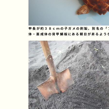
甲長が約３８ｃｍの子ガメの剥製。別名の「
体・亜成体の背甲鱗板にある朝日が昇るよう