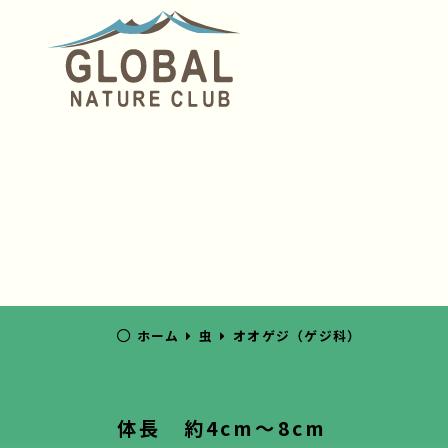
ホーム
虫
オオゲジ（ゲジ科）
体長 約4cm～8cm