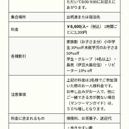
ただいて8:00-9:00にお迎えに
あがります。
集合場所
出帆港または宿泊先
￥6,600/人~
（税込） 1時間ご
料金
とに2,200円
家族割（お子さま分）小中学
生 30%off 未就学児のお子さま
50%off
各種割引
学生・グループ（4名以上）・
島民（伊豆大島在住）・リピ
ーター 10% off
上記の料金は2名様でご参加頂
いた際のお一人様料金です。
お申し込みがお一人で、他に
注意事項
ご一緒できる方が居ない場合
（マンツーマンガイド）は、
５０％増しとなります。
料金に含まれるもの
保険料、お茶菓子、送迎代
・歩きやすい靴