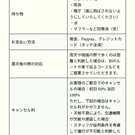
・雨具
・帽子（風に飛ばされないよ
持ち物
うにしていらしてください）
・水
・マフラーなど防寒具（冬）
現金、Paypay、クレジットカ
お支払い方法
ード（タッチ決済）
雨天や強風の際で歩くのは困
難と判断した場合は、別のル
悪天候の際の対応
ートや車で巡るコースなどを
ご提案させていただきます。
お客様のご都合でのキャンセ
ルの場合：前日 50% 当日
100%
ただし、下記の場合はキャン
セル料がかかりません。
キャンセル料
・天候不良により、交通機関
が欠航や遅延した場合
・スタッフが自然条件を考慮
して催行が不可能と判断した